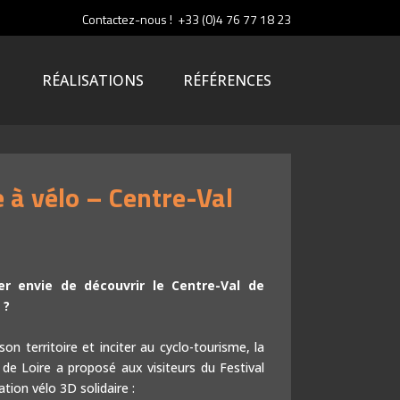
Contactez-nous ! +33 (0)4 76 77 18 23
RÉALISATIONS
RÉFÉRENCES
 à vélo – Centre-Val
Coloriages animés
Réalité augmentée
 envie de découvrir le Centre-Val de
Animations photo
 ?
Social wall : donnez la parole !
n territoire et inciter au cyclo-tourisme, la
MusicNect : Le musicien c’est vous !
 de Loire a proposé aux visiteurs du Festival
tion vélo 3D solidaire :