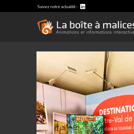
Suivez notre actualité :
Animations vélos
Animations running
Simgoal Football Edition
Simgoal Rugby Edition
Animations voile