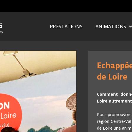
PRESTATIONS
ANIMATIONS
Echappée
QuizNect : Le quiz sans contact !
de Loire
Idées en bulles
Comment donner
Quizs multijoueurs
Loire autrement
Présentations interactives
Pour promouvoir so
Bornes de jeux
région Centre-Val
de Loire une anima