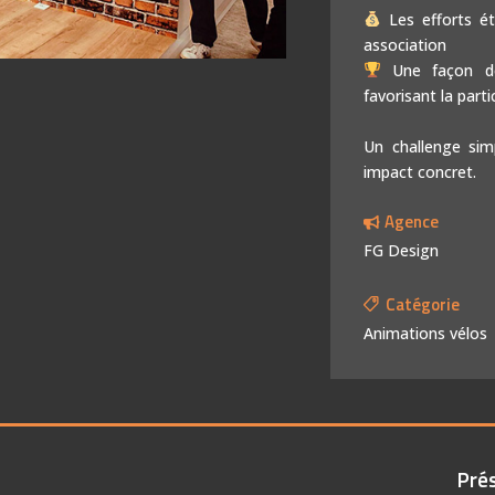
Expérience IA
Les efforts ét
association
Une façon de
favorisant la parti
Un challenge simp
impact concret.
Agence
FG Design
Catégorie
Animations vélos
Prés