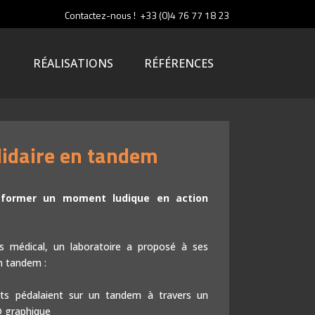
Contactez-nous ! +33 (0)4 76 77 18 23
RÉALISATIONS
RÉFÉRENCES
olidaire en tandem
Coloriages animés
Réalité augmentée
former un moment ludique en action
Animations photo
s médical, un laboratoire a proposé à ses
Social wall : donnez la parole !
en tandem :
MusicNect : Le musicien c’est vous !
nts pédalaient sur un tandem à travers un
 graphique