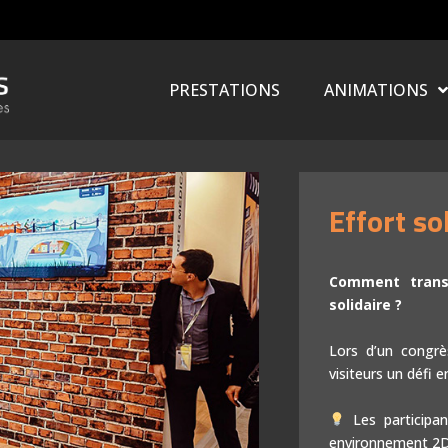
PRESTATIONS
ANIMATIONS
Effort s
QuizNect : Le quiz sans contact !
Idées en bulles
Comment trans
solidaire ?
Quizs multijoueurs
Lors d’un congrè
Présentations interactives
visiteurs un défi 
Bornes de jeux
Les participa
environnement 2D