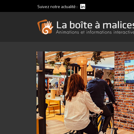
Suivez notre actualité :
Animations vélos
Animations running
Simgoal Football Edition
Simgoal Rugby Edition
Animations voile